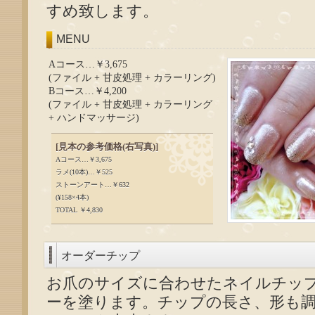
すめ致します。
MENU
Aコース…￥3,675
(ファイル + 甘皮処理 + カラーリング)
Bコース…￥4,200
(ファイル + 甘皮処理 + カラーリング
+ ハンドマッサージ)
[見本の参考価格(右写真)]
Aコース…￥3,675
ラメ(10本)…￥525
ストーンアート…￥632
(¥158×4本)
TOTAL ￥4,830
オーダーチップ
お爪のサイズに合わせたネイルチッ
ーを塗ります。チップの長さ、形も