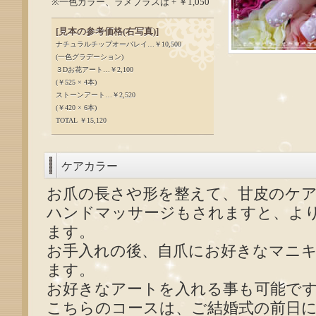
※一色カラー、ラメプラスは + ￥1,050
[見本の参考価格(右写真)]
ナチュラルチップオーバレイ…￥10,500
(一色グラデーション)
３Dお花アート…￥2,100
(￥525 × 4本)
ストーンアート…￥2,520
(￥420 × 6本)
TOTAL ￥15,120
ケアカラー
お爪の長さや形を整えて、甘皮のケ
ハンドマッサージもされますと、よ
ます。
お手入れの後、自爪にお好きなマニ
ます。
お好きなアートを入れる事も可能で
こちらのコースは、ご結婚式の前日