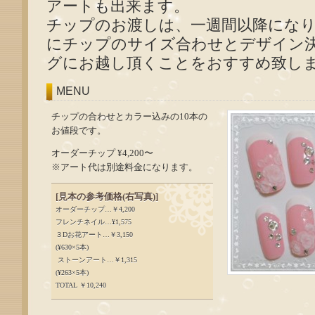
アートも出来ます。
チップのお渡しは、一週間以降にな
にチップのサイズ合わせとデザイン
グにお越し頂くことをおすすめ致し
MENU
チップの合わせとカラー込みの10本の
お値段です。
オーダーチップ ¥4,200〜
※アート代は別途料金になります。
[見本の参考価格(右写真)]
オーダーチップ…￥4,200
フレンチネイル…¥1,575
３Dお花アート…￥3,150
(¥630×5本)
ストーンアート…￥1,315
(¥263×5本)
TOTAL ￥10,240