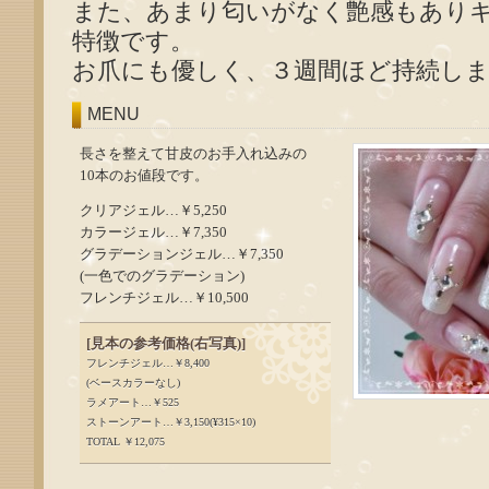
また、あまり匂いがなく艶感もあり
特徴です。
お爪にも優しく、３週間ほど持続し
MENU
長さを整えて甘皮のお手入れ込みの
10本のお値段です。
クリアジェル…￥5,250
カラージェル…￥7,350
グラデーションジェル…￥7,350
(一色でのグラデーション)
フレンチジェル…￥10,500
[見本の参考価格(右写真)]
フレンチジェル…￥8,400
(ベースカラーなし)
ラメアート…￥525
ストーンアート…￥3,150(¥315×10)
TOTAL ￥12,075