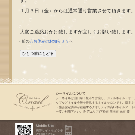
す。
１月３日（金）からは通常通り営業させて頂きます
大変ご迷惑おかけ致しますが宜しくお願い致します
« 前の
☆お休みのお知らせ☆
へ
シーネイルについて
シーネイルは山口県下松市で営業し、ジェルネイル・オー
ップなどネイル全般を提供するネイルサロンです。日本ネ
ト協会認定講師が在籍するクオリティの高いネイルアート
一度ご利用下さい。[対応エリア]下松市 周南市 光市 等