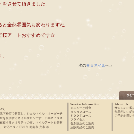
トをさせて頂きました。
ると全然雰囲気も変わりますね！
で桜アートおすすめです☆
す。
次の
春☆ネイル
へ »
Service Information
About Us
メニューと料金
サロンのご案
いて
ＨＡＮＤコース
作品例のご紹
県下松市で営業し、ジェルネイル・オーダーチ
ＦＯＯＴコース
ご予約お問い
般を提供するネイルサロンです。日本ネイリス
ブライダル
在籍するクオリティの高いネイルアートを是非
巻爪矯正のご案内
[対応エリア]下松市 周南市 光市 等
店販商品のご案内