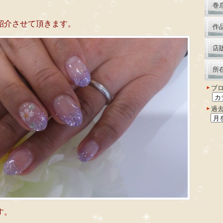
巻
紹介させて頂きます。
作
店
所
ブ
過
す。