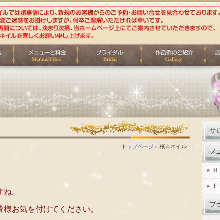
サ
トップページ
» 桜☆ネイル
メ
Ｈ
Ｆ
すね。
ブ
皆様お気を付けてください。