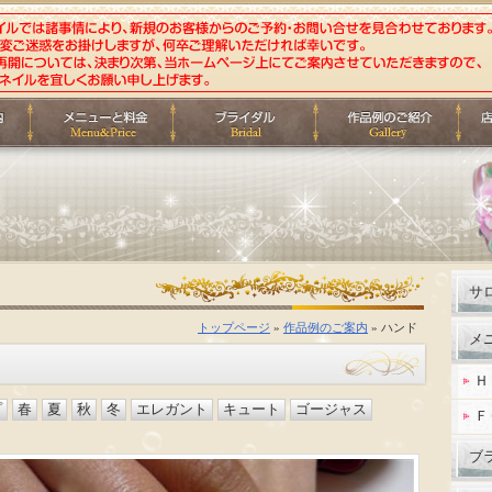
サ
トップページ
»
作品例のご案内
» ハンド
メ
Ｈ
プ
春
夏
秋
冬
エレガント
キュート
ゴージャス
Ｆ
ブ