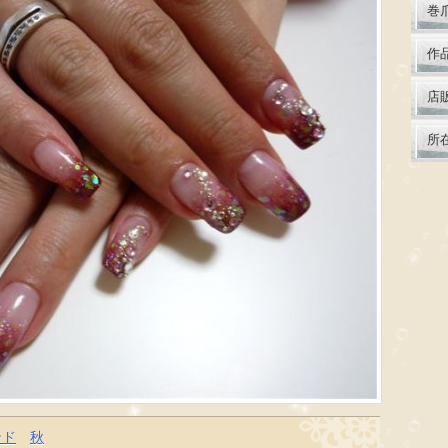
巻
作
店
所
ンド
秋