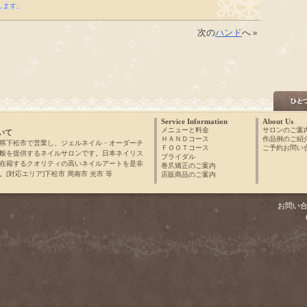
します。
次の
ハンド
へ »
Service Information
About Us
メニューと料金
サロンのご案
いて
ＨＡＮＤコース
作品例のご紹
県下松市で営業し、ジェルネイル・オーダーチ
ＦＯＯＴコース
ご予約お問い
般を提供するネイルサロンです。日本ネイリス
ブライダル
在籍するクオリティの高いネイルアートを是非
巻爪矯正のご案内
[対応エリア]下松市 周南市 光市 等
店販商品のご案内
お問い