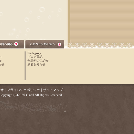
Category
内
ブログ日記
介
作品例のご紹介
合せ
新着お知らせ
合せ
｜
プライバシーポリシー
｜
サイトマップ
Copyright(C)2026 C.nail All Rights Reserved.