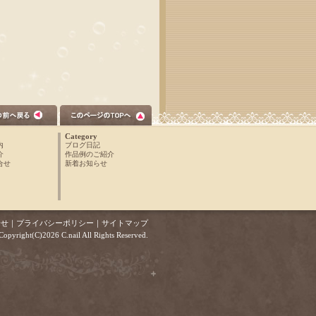
Category
内
ブログ日記
介
作品例のご紹介
合せ
新着お知らせ
合せ
｜
プライバシーポリシー
｜
サイトマップ
Copyright(C)2026 C.nail All Rights Reserved.