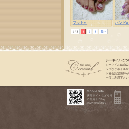
フット»
ハンド
1 / 3
1
2
3
後 »
シーネイルにつ
シーネイルは山口
ップなどネイル全
ト協会認定講師が
一度ご利用下さい。