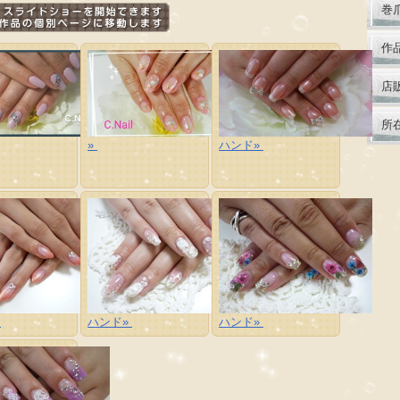
巻
作
店
所
»
ハンド»
»
ハンド»
ハンド»