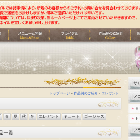
サ
トップページ
»
作品例のご紹介
»
エレガント
メ
Ｈ
プ
春
夏
秋
冬
エレガント
キュート
ゴージャス
Ｆ
ブ
作品一覧