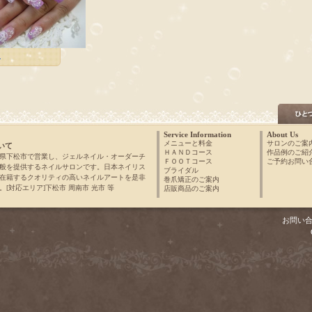
»
Service Information
About Us
メニューと料金
サロンのご案
いて
ＨＡＮＤコース
作品例のご紹
県下松市で営業し、ジェルネイル・オーダーチ
ＦＯＯＴコース
ご予約お問い
般を提供するネイルサロンです。日本ネイリス
ブライダル
在籍するクオリティの高いネイルアートを是非
巻爪矯正のご案内
[対応エリア]下松市 周南市 光市 等
店販商品のご案内
お問い