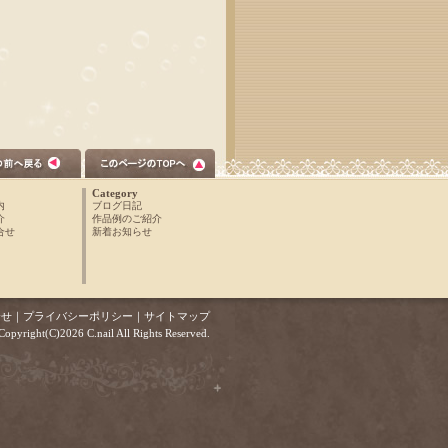
Category
内
ブログ日記
介
作品例のご紹介
合せ
新着お知らせ
合せ
｜
プライバシーポリシー
｜
サイトマップ
Copyright(C)2026 C.nail All Rights Reserved.