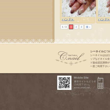
ハンド»
ハンド
1 / 3
1
2
3
後 »
シーネイルにつ
シーネイルは山口
ップなどネイル全
ト協会認定講師が
一度ご利用下さい。