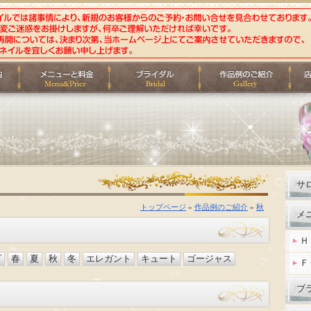
サ
トップページ
»
作品例のご紹介
»
秋
メ
Ｈ
プ
春
夏
秋
冬
エレガント
キュート
ゴージャス
Ｆ
ブ