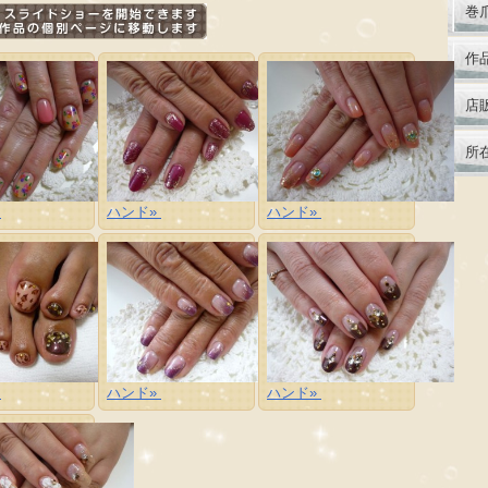
巻
作
店
所
»
ハンド»
ハンド»
»
ハンド»
ハンド»