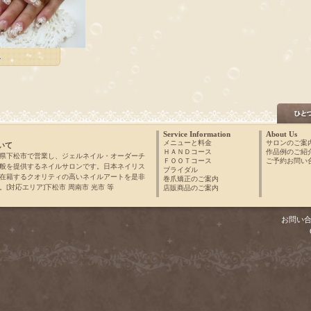
»
Service Information
About Us
メニューと料金
サロンのご案
いて
ＨＡＮＤコース
作品例のご紹
県下松市で営業し、ジェルネイル・オーダーチ
ＦＯＯＴコース
ご予約お問い
般を提供するネイルサロンです。日本ネイリス
ブライダル
在籍するクオリティの高いネイルアートを是非
巻爪矯正のご案内
[対応エリア]下松市 周南市 光市 等
店販商品のご案内
お問い