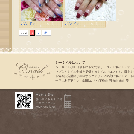
ハンド»
ハンド»
1 / 2
1
2
後 »
シーネイルについて
シーネイルは山口県下松市で営業し、ジェルネイル・オー
ップなどネイル全般を提供するネイルサロンです。日本ネ
ト協会認定講師が在籍するクオリティの高いネイルアート
一度ご利用下さい。[対応エリア]下松市 周南市 光市 等